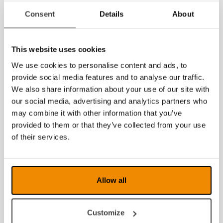
2022
Consent
Details
About
2021
This website uses cookies
2020
We use cookies to personalise content and ads, to
2019
provide social media features and to analyse our traffic.
We also share information about your use of our site with
2018
our social media, advertising and analytics partners who
may combine it with other information that you’ve
2017
provided to them or that they’ve collected from your use
2016
of their services.
2015
2014
Allow all
2013
Customize
2012