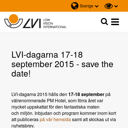
Sverige
Sök
Sök
LVI-dagarna 17-18
september 2015 - save the
date!
LVI-dagarna 2015 hålls den
17-18 september
på
välrenommerade PM Hotel, som förra året var
mycket uppskattat för
den fantastiska maten
och
miljön. Inbjudan och program kommer inom kort
att publiceras
på vår hemsida
samt att skickas ut via
nyhetsbrev.