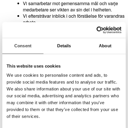
Vi samarbetar mot gemensamma mål och varje
medarbetare ser vikten av sin del i helheten.
Vi eftersträvar inblick i och förståelse för varandras
arbete.
Vi bryr oss om, lyssnar på, respekterar och ser
varandra.
Alla har ansvar att söka och dela med sig av
Consent
Details
About
information, kunskap och erfarenhet.
This website uses cookies
We use cookies to personalise content and ads, to
provide social media features and to analyse our traffic.
We also share information about your use of our site with
our social media, advertising and analytics partners who
may combine it with other information that you’ve
provided to them or that they’ve collected from your use
of their services.