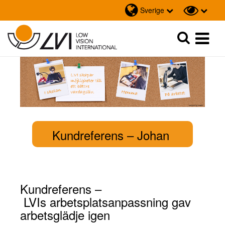
Sverige
Sök
Sök
Kundreferens
– Johan
Kundreferens
–
LVIs arbetsplatsanpassning gav
arbetsglädje igen