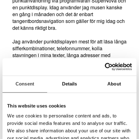
punktanvändning via programvaran SuperNova och
en punktdisplay. Idag använder jag musen kanske
en gång i månaden och det är enbart
tangentbordsnavigation som gäller för mig idag och
det känns riktigt bra.
Jag använder punktdisplayen mest för att läsa långa
sifferkombinationer, telefonnummer, kolla
stavningen i mina texter, långa adresser med
postnummer osv. Det är väldigt praktiskt att kunna
läsa sådan information på punktdisplayen när jag
har telefonsamtal för annars skulle jag behöva
komma ihåg allt. Punktdisplayen blev en positiv
Consent
Details
About
insats och har ytterligare förenklat mitt arbete.
Utöver dessa hjälpmedel använder jag även min
iPhone. Jag har fått ett externt tangentbord till den
This website uses cookies
och fått träning i hantering av den inbyggda
We use cookies to personalise content and ads, to
skärmläsaren VoiceOver. Förutom att den används
som en vanlig telefon så använder jag den också
provide social media features and to analyse our traffic.
som anteckningshjälpmedel, exempelvis på möten.
We also share information about your use of our site with
our social media, advertising and analytics partners who