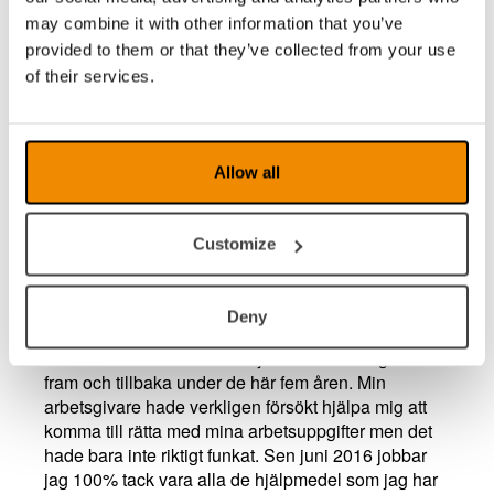
När det gäller utbildningen så har vi tränat allmän
may combine it with other information that you’ve
Windowsanvändning, Officepaketet,
provided to them or that they’ve collected from your use
Internetnavigation och även lite mer avancerad
of their services.
Excelträning. Denna träning och alla
kortkommandon som jag har lärt mig har förenklat
mitt arbete avsevärt. Innan dess kändes jobbet som
ett nödvändigt ont, man försökte bara få dagarna att
Allow all
gå liksom.
Customize
Tillbaka på heltid
Fram till 2016 hade jag inte jobbat heltid på Axfood,
detta på grund av att mitt sätt att arbeta krävde så
Deny
pass mycket av mig. Jag hade jobbat 50%, 25%,
75% och även varit heltidssjukskriven. Det gick lite
fram och tillbaka under de här fem åren. Min
arbetsgivare hade verkligen försökt hjälpa mig att
komma till rätta med mina arbetsuppgifter men det
hade bara inte riktigt funkat. Sen juni 2016 jobbar
jag 100% tack vara alla de hjälpmedel som jag har