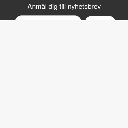
Anmäl dig till nyhetsbrev
Email
nyhetsbrev
Copyright © 2017 LVI Low Vision International
LVI Low Vision International
Verkstadsgatan 5
352 46 Växjö
Växel: 0470-727700
Fax: 0470-727725
Email:
info@lvi.se