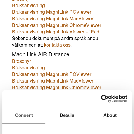
Bruksanvisning
Bruksanvisning MagniLink PCViewer
Bruksanvisning MagniLink MacViewer
Bruksanvisning MagniLink ChromeViewer
Bruksanvisning MagniLink Viewer
– iPad
Söker du dokument på andra språk är du
välkommen att
kontakta oss
.
MagniLink AIR Distance
Broschyr
Bruksanvisning
Bruksanvisning MagniLink PCViewer
Bruksanvisning MagniLink MacViewer
Bruksanvisning MagniLink ChromeViewer
Bruksanvisning MagniLink Viewer
– iPad
Söker du dokument på andra språk är du
välkommen att
kontakta oss
.
MagniLink AIR Go
Consent
Details
About
Broschyr
Bruksanvisning