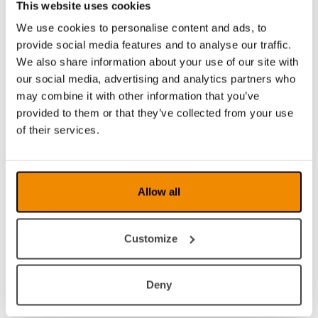
Bruksanvisning MagniLink PCViewer
This website uses cookies
Bruksanvisning MagniLink MacViewer
We use cookies to personalise content and ads, to
Bruksanvisning MagniLink ChromeViewer
provide social media features and to analyse our traffic.
Bruksanvisning MagniLink Viewer
– iPad
We also share information about your use of our site with
Söker du dokument på andra språk är du
our social media, advertising and analytics partners who
välkommen att
kontakta oss
.
may combine it with other information that you’ve
Dealer Zone
provided to them or that they’ve collected from your use
of their services.
Allow all
Logga in
Customize
Som återförsäljare av våra produkter kan du hitta
mer information, exempelvis högupplösta bilder, om
Deny
du loggar in i i Dealer Zone. Kontakta
info@lvi.se
för att få inloggningsuppgifter.