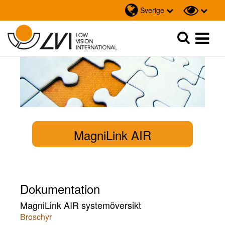
Sverige
Sök
Sök
MagniLink AIR
Dokumentation
MagniLink AIR systemöversikt
Broschyr