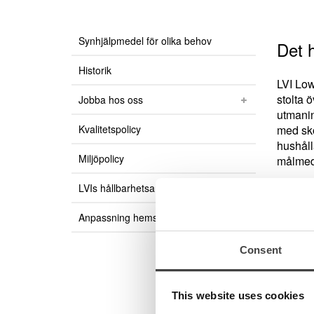
Synhjälpmedel för olika behov
Det h
Historik
LVI Low
stolta 
Jobba hos oss
utmanin
Kvalitetspolicy
med sko
hushåll
Miljöpolicy
målmedv
LVIs hållbarhetsarbete
Kanske 
utveckl
Anpassning hemsida
produkt
Consent
Vårt ar
Vi är s
Utveckl
This website uses cookies
synreha