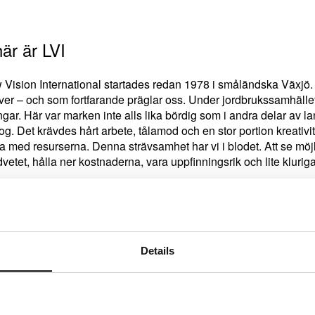
är är LVI
 Vision International startades redan 1978 i småländska Växjö. 
över – och som fortfarande präglar oss. Under jordbrukssamhäl
gar. Här var marken inte alls lika bördig som i andra delar av l
g. Det krävdes hårt arbete, tålamod och en stor portion kreativite
a med resurserna. Denna strävsamhet har vi i blodet. Att se möjl
etet, hålla ner kostnaderna, vara uppfinningsrik och lite kluriga
har just detta gjort att LVI idag är en av världens ledande tillve
ing och tillverkning sker fortfarande i Växjö och vi ser det som en
utveckling till färdig produkt samt försäljning och service.
Details
bete går ut på att underlätta vardagen för personer med synnedsät
tolta över våra synhjälpmedel som är både intelligenta och anvä
ingen av nya produkter sker i nära samarbete med användare o
biliteringen. Produkterna är framtagna med höga krav på tillförli