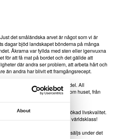
Just det småländska arvet är något som vi är
lets dagar bjöd landskapet bönderna på många
andet. Åkrarna var fyllda med sten eller igenvuxna
t för att få mat på bordet och det gällde att
igheter där andra ser problem, att arbeta hårt och
re än andra har blivit ett framgångsrecept.
rkare av elektroniska synhjälpmedel. All
 stor fördel att ha hela kedjan inom huset, från
About
tning och ge dem möjlighet till ökad livskvalitet.
ndarvänliga och dessutom håller världsklass!
ch professionell personal inom
tlighet och servicevänlighet och säljs under det