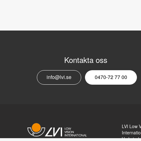
Kontakta oss
info@lvi.se
0470-72 77 00
LVI Low V
Internatio
Verkstad