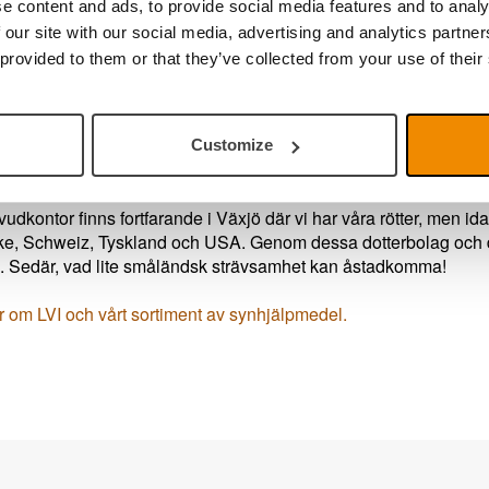
erade varumärket MagniLink.
e content and ads, to provide social media features and to analy
 our site with our social media, advertising and analytics partn
våra egna MagniLink-produkter erbjuder vi också ett stort sorti
 provided to them or that they’ve collected from your use of their
vara till datorer, belysning, tangentbord och andra ergonomiska 
er än 45 år i branschen har vi stor erfarenhet och kunskap inom
sning med individuellt anpassade synhjälpmedel som tillsamma
Customize
rutsättningarna för ett effektivt arbete – i skolan, hemmet eller p
vudkontor finns fortfarande i Växjö där vi har våra rötter, men i
ke, Schweiz, Tyskland och USA. Genom dessa dotterbolag och dis
. Sedär, vad lite småländsk strävsamhet kan åstadkomma!
 om LVI och vårt sortiment av synhjälpmedel.