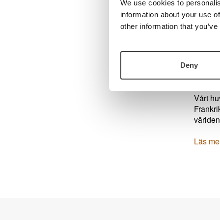
registr
We use cookies to personalis
information about your use of
Utöver 
other information that you’ve
program
Efter m
totallö
Deny
bästa fö
Vårt hu
Frankri
världen
Läs mer