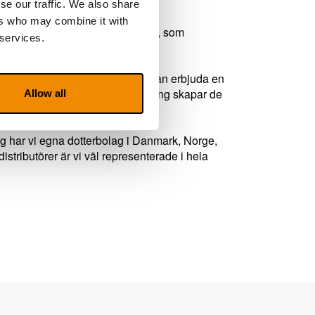
se our traffic. We also share
ers who may combine it with
ment av kompletterande produkter, som
 services.
tillbehör.
 synområdet. Det innebär att vi kan erbjuda en
ns med en skräddarsydd utbildning skapar de
Allow all
å arbetet.
dag har vi egna dotterbolag i Danmark, Norge,
tributörer är vi väl representerade i hela