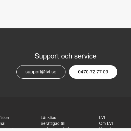
Support och service
E
support@lvi.se
0470-72 77 09
n
ision
Länktips
LVI
nal
Berättigad till
Om LVI
sgatan 5
synhjälpmedel?
Kontakt