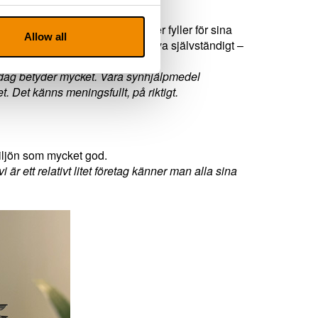
 den funktion företagets produkter fyller för sina
Allow all
t kunna arbeta, studera eller leva självständigt –
ardag betyder mycket. Våra synhjälpmedel
. Det känns meningsfullt, på riktigt.
miljön som mycket god.
 är ett relativt litet företag känner man alla sina