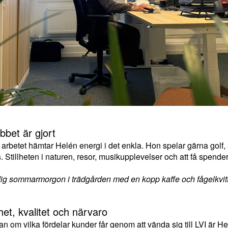
bbet är gjort
 arbetet hämtar Helén energi i det enkla. Hon spelar gärna golf, s
. Stillheten i naturen, resor, musikupplevelser och att få spend
dig sommarmorgon i trädgården med en kopp kaffe och fågelkvitte
et, kvalitet och närvaro
an om vilka fördelar kunder får genom att vända sig till LVI är Hel