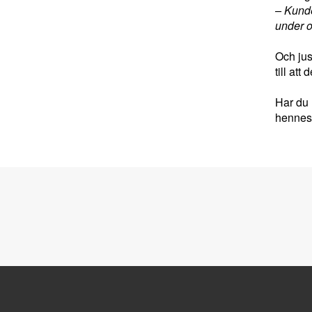
– Kunde
under o
Och jus
till at
Har du 
hennes 