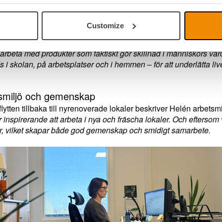
et i det meningsfulla
n känner allra mest stolthet över är inte ett enskilt projekt, utan
Customize
re. Hon möter ofta kunder som är beroende av rätt lösning för at
om sätter arbetet i ett större sammanhang.
å arbeta med produkter som faktiskt gör skillnad i människors v
 i skolan, på arbetsplatser och i hemmen – för att underlätta livet
smiljö och gemenskap
lytten tillbaka till nyrenoverade lokaler beskriver Helén arbets
 inspirerande att arbeta i nya och fräscha lokaler. Och eftersom vi
r, vilket skapar både god gemenskap och smidigt samarbete.