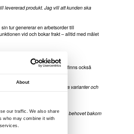
till levererad produkt. Jag vill att kunden ska
 sin tur genererar en arbetsorder till
unktionen vid och bokar frakt – alltid med målet
r och leveranstider. Inte sällan finns också
vändaren.
About
lt när varje produktgrupp har flera varianter och
viktig del av sitt arbete.
se our traffic. We also share
yssna och att verkligen försöka förstå behovet bakom
ers who may combine it with
 services.