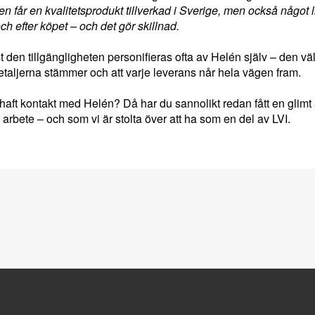
n får en kvalitetsprodukt tillverkad i Sverige, men också något lik
ch efter köpet – och det gör skillnad.
t den tillgängligheten personifieras ofta av Helén själv – den v
t detaljerna stämmer och att varje leverans når hela vägen fram.
haft kontakt med Helén? Då har du sannolikt redan fått en gli
arbete – och som vi är stolta över att ha som en del av LVI.