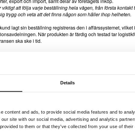
rter, export och import, samt delar av företagets inköp.
 viktigt att följa varje beställning hela vägen, från första kontakt 
ig trygg och veta att det finns någon som håller ihop helheten.
und lagt sin beställning registreras den i affärssystemet, vilket i
ionsavdelningen. När produkten är färdig och testad tar logistikf
ransen ska ske i tid.
ontakt i fokus
igaste frågorna Helén får från kunder handlar om produkter, prise
kring vilken produkt som är bäst lämpad för just den enskilda an
Details
d kan det vara svårt att navigera bland alla valmöjligheter, särski
ummer. Där försöker vi alltid hjälpa kunden att hitta rätt.
n personliga vägledningen är något Helén återkommer till som en 
e content and ads, to provide social media features and to analy
rsöker alltid göra det där lilla extra. Att vara tillgänglig, att l
 our site with our social media, advertising and analytics partn
 provided to them or that they’ve collected from your use of their