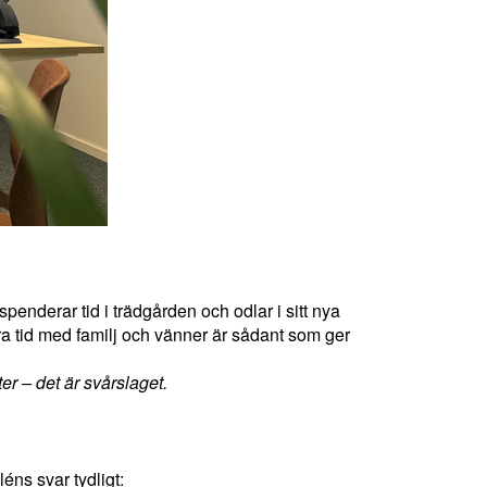
penderar tid i trädgården och odlar i sitt nya
era tid med familj och vänner är sådant som ger
r – det är svårslaget.
éns svar tydligt: