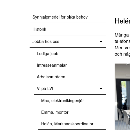
Synhjälpmedel för olika behov
Helén
Historik
Många a
telefon
Jobba hos oss
Men vem
Lediga jobb
och någ
Intresseanmälan
Arbetsområden
Vi på LVI
Max, elektronikingenjör
Emma, montör
Helén, Marknadskoordinator