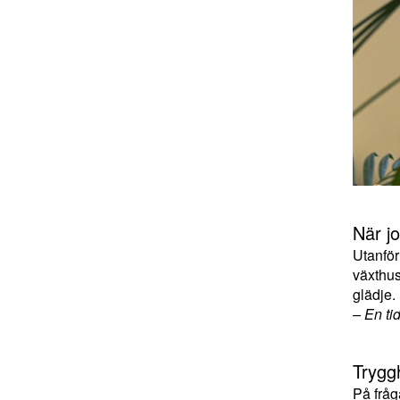
När jo
Utanför
växthus
glädje.
– En ti
Tryggh
På fråg