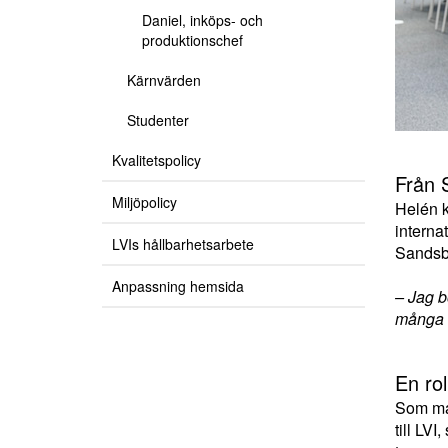
Daniel, inköps- och
produktionschef
Kärnvärden
Studenter
Kvalitetspolicy
Från S
Miljöpolicy
Helén k
interna
LVIs hållbarhetsarbete
Sandsbr
Anpassning hemsida
– Jag b
många b
En ro
Som mar
till LVI