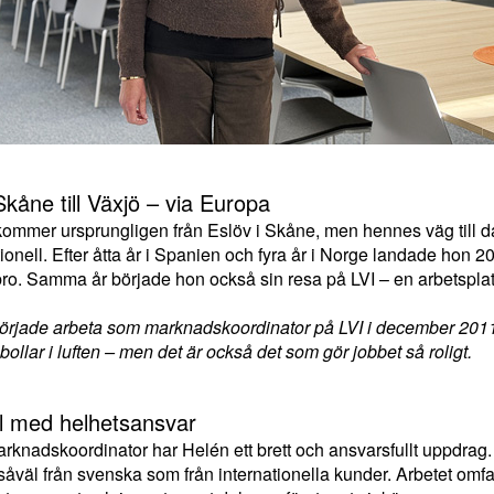
kåne till Växjö – via Europa
ommer ursprungligen från Eslöv i Skåne, men hennes väg till d
tionell. Efter åtta år i Spanien och fyra år i Norge landade hon 
o. Samma år började hon också sin resa på LVI – en arbetsplats
örjade arbeta som marknadskoordinator på LVI i december 2011, 
ollar i luften – men det är också det som gör jobbet så roligt.
ll med helhetsansvar
knadskoordinator har Helén ett brett och ansvarsfullt uppdrag.
, såväl från svenska som från internationella kunder. Arbetet omfat