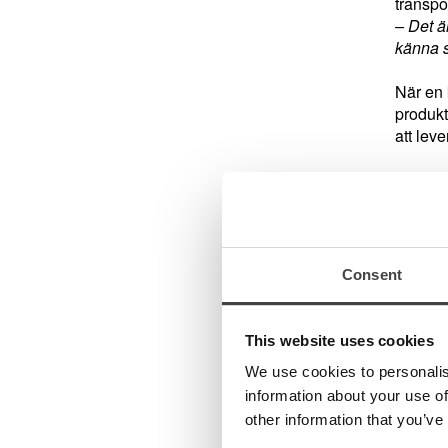
transpo
– Det är
känna s
När en k
produkt
att leve
Kundk
De vanl
frågor 
Consent
– Iblan
artikeln
This website uses cookies
Just de
We use cookies to personalis
– Man fö
information about your use of
frågan.
other information that you’ve