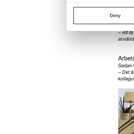
Stolth
Det Helé
Deny
använda
något s
– Att f
används
Arbet
Sedan f
– Det är
kollego