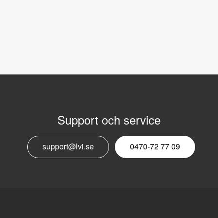
Support och service
E
support@lvi.se
0470-72 77 09
n