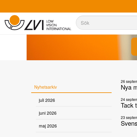
Sök
Sök
26 septe
Nya m
Nyhetsarkiv
24 septe
juli 2026
Tack 
juni 2026
23 septe
Svens
maj 2026