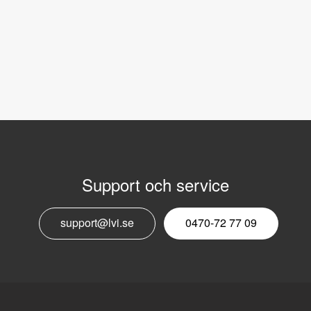
Support och service
E
support@lvi.se
0470-72 77 09
n