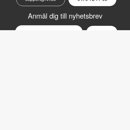
Anmäl dig till nyhetsbrev
Email
nyhetsbrev
Copyright © 2017 LVI Low Vision International
LVI Low Vision International
Verkstadsgatan 5
352 46 Växjö
Växel: 0470-727700
Fax: 0470-727725