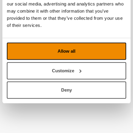
our social media, advertising and analytics partners who
2013
may combine it with other information that you’ve
2012
provided to them or that they’ve collected from your use
of their services.
2011
2010
Allow all
2009
2008
Customize
Deny