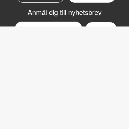
Anmäl dig till nyhetsbrev
Email
nyhetsbrev
Copyright © 2017 LVI Low Vision International
LVI Low Vision International
Verkstadsgatan 5
352 46 Växjö
Växel: 0470-727700
Fax: 0470-727725