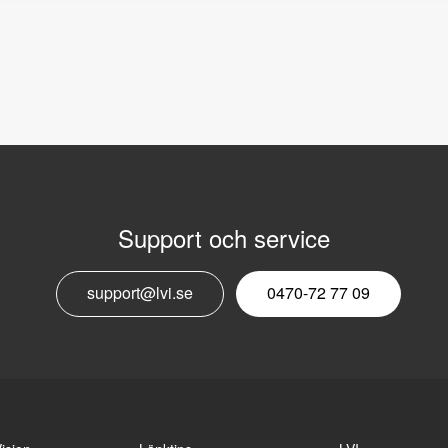
Support och service
E
support@lvi.se
0470-72 77 09
n