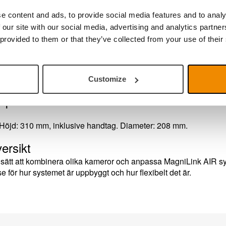
kt att användas av en elev som inte har tillgång till dator går det 
e content and ads, to provide social media features and to analy
 programvara istället. Då överförs bilden via kabel från MagniLink
 our site with our social media, advertising and analytics partn
ll en separat monitor som visar kamerabilden. Kontrollbox ingår, m
tt styra programvaran.
 provided to them or that they’ve collected from your use of their
llbehör som finns är bland annat
OCR/TTS
–
en text-till-tal-funk
amt en
extern handkontroll
för att styra systemet om man föredra
ntbord.
Customize
specifikationer
Höjd: 310 mm, inklusive handtag. Diameter: 208 mm.
ersikt
ra sätt att kombinera olika kameror och anpassa MagniLink AIR 
se för hur systemet är uppbyggt och hur flexibelt det är.