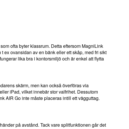
n som ofta byter klassrum. Detta eftersom MagniLink
t ex ovansidan av en bänk eller ett skåp, med fri sikt
ngerar lika bra i kontorsmiljö och är enkel att flytta
vändarens skärm, men kan också överföras via
er iPad, vilket innebär stor valfrihet. Dessutom
nk AIR Go inte måste placeras intill ett vägguttag.
händer på avstånd. Tack vare splitfunktionen går det