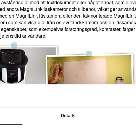
a avståndsbild med ett textdokument eller något annat, som ele
 andra MagniLink läskameror och tillbehör, vilket ger användar
ed en MagniLink läskamera eller den takmonterade MagniLink AI
em som kan visa bild från en avståndskamera och en läskamer
 egenskaper, som exempelvis förstoringsgrad, kontraster, färger
rje enskild användare.
Details
 som underlättar