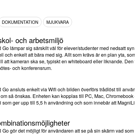
DOKUMENTATION
MJUKVARA
skol- och arbetsmiljö
Go lämpar sig särskilt väl för elever/studenter med nedsatt sy
l och enkelt att bära med sig. Allt som krävs är en plan yta, som 
ll att kameran ska se, typiskt en whiteboard eller liknande. Den fu
mötes- och konferensrum.
Go ansluts enkelt via Wifi och bilden överförs trådlöst till an
om så önskas. Enheten kan kopplas till PC, Mac, Chromebook ell
eri som ger upp till 5,5 h användning och som innebär att MagniLi
mbinationsmöjligheter
Go gör det möjligt för användaren att se på sin skärm vad som 