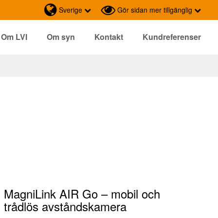
Sverige
Gör sidan mer tillgänglig
Om LVI
Om syn
Kontakt
Kundreferenser
MagniLink AIR Go
– mobil och
trådlös avståndskamera