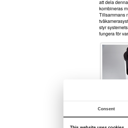
att dela denn
kombineras med
Tillsammans m
tvåkamerasyst
styr systemets
fungera för va
Consent
Tillbehör
This website uses cookies