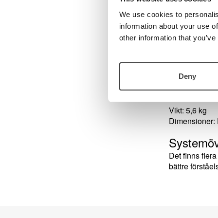
Är systemet tän
We use cookies to personalis
förinstallerad
information about your use of
tur kopplas ti
datormus för a
other information that you’ve
Ytterligare ti
den uppläst s
datorns tange
Deny
Tekniska 
Vikt: 5,6 kg
Dimensioner: 
Systemöv
Det finns fle
bättre förståel