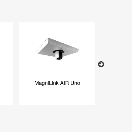
Next
MagniLink AIR Uno
Mag
syst