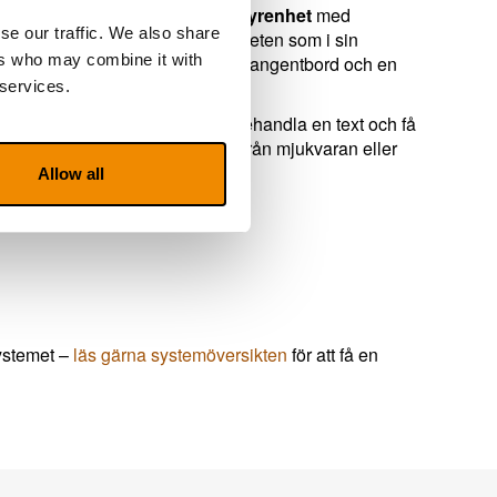
att välja till en
kontroll- och styrenhet
med
se our traffic. We also share
 AIR Go till kontroll- och styrenheten som i sin
ers who may combine it with
en det går även att välja till ett tangentbord och en
 services.
tion som gör det möjligt att OCR-behandla en text och få
r att inte styra systemet direkt från mjukvaran eller
Allow all
systemet –
läs gärna systemöversikten
för att få en