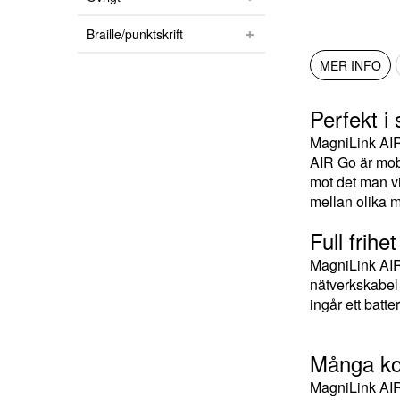
Braille/punktskrift
MER INFO
Perfekt i 
MagniLink AIR 
AIR Go är mobi
mot det man vi
mellan olika 
Full frihet
MagniLink AIR 
nätverkskabel 
ingår ett batt
Många ko
MagniLink AIR 