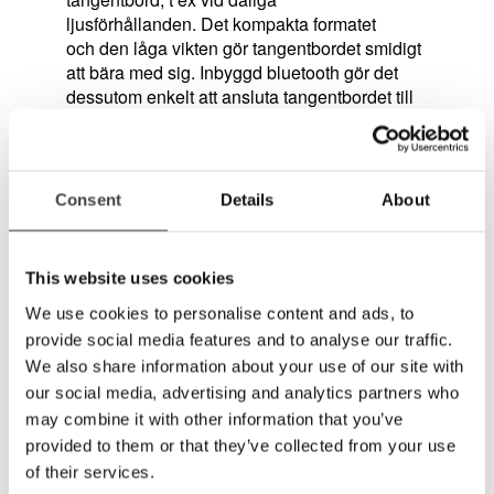
ljusförhållanden. Det kompakta formatet
och den låga vikten gör tangentbordet smidigt
att bära med sig. Inbyggd bluetooth gör det
dessutom enkelt att ansluta tangentbordet till
andra enheter.
Produktfakta:
Consent
Details
About
Trådlöst tangentbord med 78 (ANSI) / 79
(ISO) tangenter
Lämpligt för Apple iPad/iPhone/iPod
This website uses cookies
Bluetooth 3.0 med upp till 10 m räckvidd
Drivs av 2 x AAA-batterier (medföljer vid
We use cookies to personalise content and ads, to
leverans)
provide social media features and to analyse our traffic.
Dimensioner: 287 x 121 x 22 mm
We also share information about your use of our site with
Vikt: 315 gr
our social media, advertising and analytics partners who
may combine it with other information that you’ve
Systemkrav:
provided to them or that they’ve collected from your use
Apple iOS6, iOS7, iOS eller senare.
of their services.
Apple iOSX 10.9 eller senare.