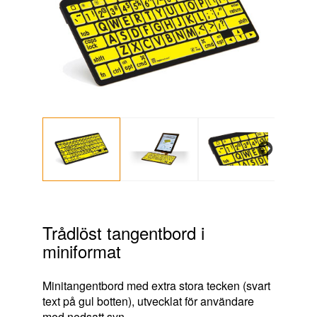
Next
Trådlöst tangentbord i
miniformat
Minitangentbord med extra stora tecken (svart
text på gul botten), utvecklat för användare
med nedsatt syn.