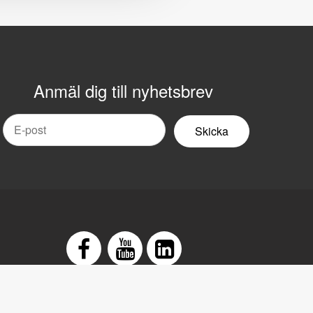
Anmäl dig till nyhetsbrev
mail
yhetsbrev
Facebook
Youtube
LinkedIn
edogörelse