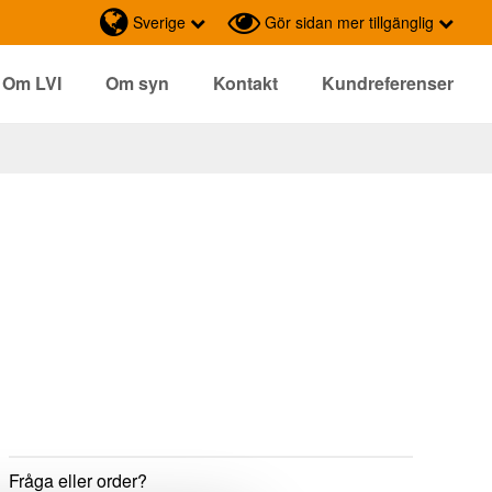
Sverige
Gör sidan mer tillgänglig
Om LVI
Om syn
Kontakt
Kundreferenser
Fråga eller order?