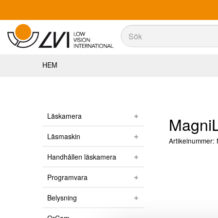
Sök
Sök
HEM
Läskamera
MagniL
Läsmaskin
Artikelnummer:
Handhållen läskamera
Programvara
Belysning