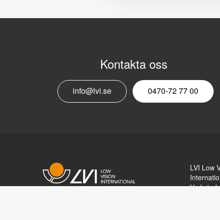
Kontakta oss
info@lvi.se
0470-72 77 00
LVI Low V
Internatio
Verkstad
352 46 V
Copyright © 2017 LVI Low Vision
Växel: 0
International
Fax: 047