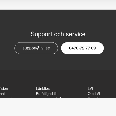
Support och service
E
support@lvi.se
0470-72 77 09
n
ision
Länktips
LVI
nal
Berättigad till
Om LVI
sgatan 5
synhjälpmedel?
Kontakt
äxjö
Externa länkar
Integritetspolicy
470-727700
Sitemap
0-727725
Tillgänglighetsr