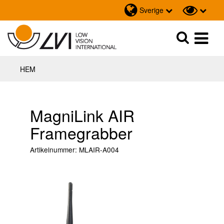
Sverige
Sök
Sök
HEM
MagniLink AIR
Framegrabber
Artikelnummer:
MLAIR-A004