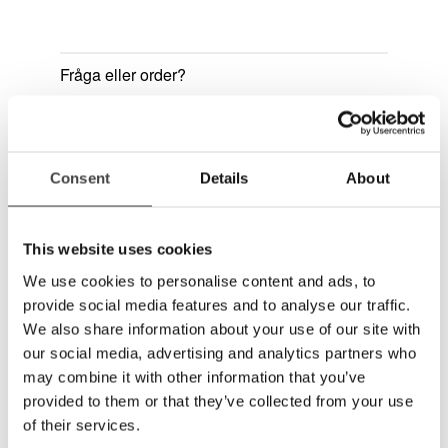
Fråga eller order?
0470 72 77 00
Offert
Consent
Details
About
Dela
This website uses cookies
MER INFO
We use cookies to personalise content and ads, to
MagniLink AIR Framegrabber överför trådlöst
provide social media features and to analyse our traffic.
bilden från en extern bildkälla, som
We also share information about your use of our site with
exempelvis en projektor eller smartboard, till
our social media, advertising and analytics partners who
datorn. Personen med nedsatt syn kan se
may combine it with other information that you’ve
presentationen direkt på sin egen skärm och t
provided to them or that they’ve collected from your use
ex förstora och ändra kontrast i den visade
of their services.
bilden. Fungerar inte med MagniLink