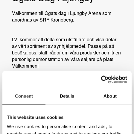
Välkommen till Ögats dag i Ljungby Arena som
anordnas av
SRF Kronoberg.
LVI kommer att delta som utställare och visa delar
av vårt sortiment av synhjälpmedel. Passa på att
besöka oss, ställ frågor om våra produkter och få en
personlig demonstration av våra säljare på plats.
Välkommen!
Datum:
Tisdag den 21 oktober 2025
Tid:
kl 10-16
Plats:
Ljungby Arena
Consent
Details
About
This website uses cookies
We use cookies to personalise content and ads, to
provide social media features and to analyse our traffic.