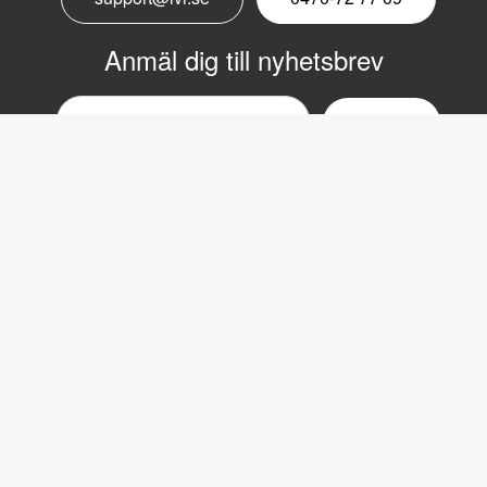
Anmäl dig till nyhetsbrev
Email
nyhetsbrev
Copyright © 2017 LVI Low Vision International
LVI Low Vision International
Verkstadsgatan 5
352 46 Växjö
Växel: 0470-727700
Fax: 0470-727725