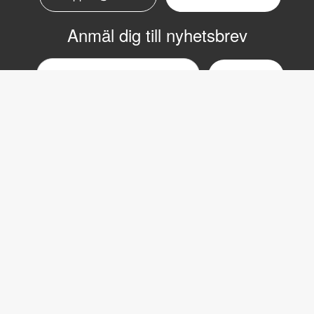
Anmäl dig till nyhetsbrev
Email
nyhetsbrev
Copyright © 2017 LVI Low Vision International
LVI Low Vision International
Verkstadsgatan 5
352 46 Växjö
Växel: 0470-727700
Fax: 0470-727725