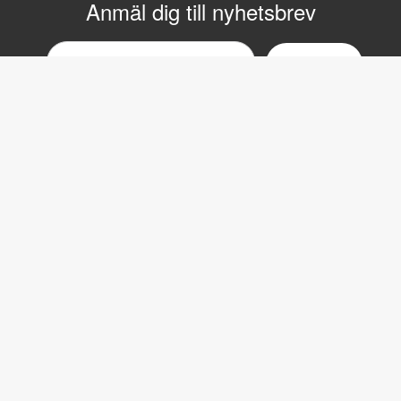
Anmäl dig till nyhetsbrev
Email
nyhetsbrev
Copyright © 2017 LVI Low Vision International
LVI Low Vision International
Verkstadsgatan 5
352 46 Växjö
Växel: 0470-727700
Fax: 0470-727725
Email:
info@lvi.se
Order:
order@lvi.se