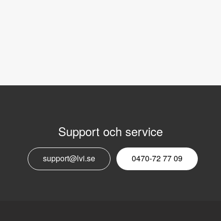
Support och service
E
support@lvi.se
0470-72 77 09
n