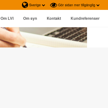
Sverige
Gör sidan mer tillgänglig
Om LVI
Om syn
Kontakt
Kundreferenser