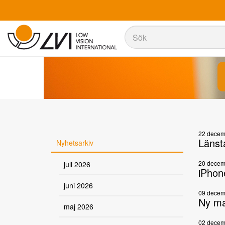
Sök
Sök
22 decem
Länsta
Nyhetsarkiv
20 decem
juli 2026
iPhone
juni 2026
09 decem
Ny ma
maj 2026
02 decem