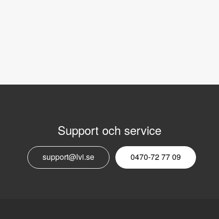
Support och service
E
support@lvi.se
0470-72 77 09
n